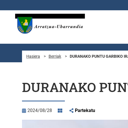
Eduki nagusira joan
Hasiera
>
Berriak
>
DURANAKO PUNTU GARBIKO IR
DURANAKO PUNT
2024/08/28
Partekatu