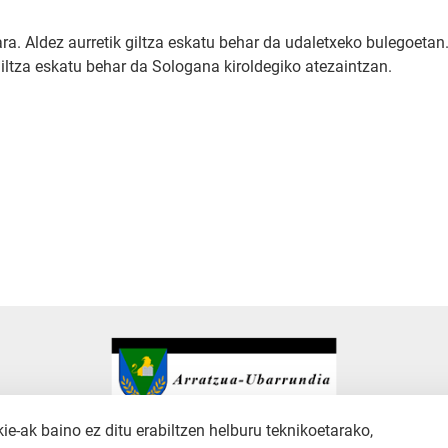
tara. Aldez aurretik giltza eskatu behar da udaletxeko bulegoetan
 giltza eskatu behar da Sologana kiroldegiko atezaintzan.
-ak baino ez ditu erabiltzen helburu teknikoetarako,