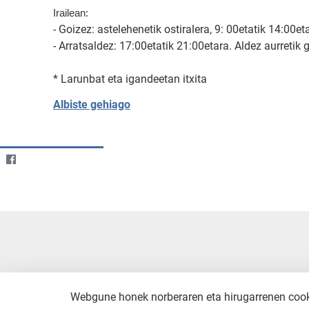
Irailean:
- Goizez: astelehenetik ostiralera, 9: 00etatik 14:00e
- Arratsaldez: 17:00etatik 21:00etara. Aldez aurretik
* Larunbat eta igandeetan itxita
Albiste gehiago
Webgune honek norberaren eta hirugarrenen cookie