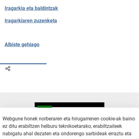
Iragarkia eta baldintzak
Iragarkiaren zuzenketa
Albiste gehiago
Webgune honek norberaren eta hirugarrenen cookie-ak baino
ez ditu erabiltzen helburu teknikoetarako, erabiltzaileek
nabigatu ahal dezaten eta ondorengo sarbideak erraztu eta
KONTAKTUA
LEGE OHARRA