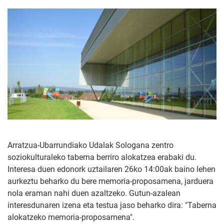
Arratzua-Ubarrundiako Udalak Sologana zentro
soziokulturaleko taberna berriro alokatzea erabaki du.
Interesa duen edonork uztailaren 26ko 14:00ak baino lehen
aurkeztu beharko du bere memoria-proposamena, jarduera
nola eraman nahi duen azaltzeko. Gutun-azalean
interesdunaren izena eta testua jaso beharko dira: "Taberna
alokatzeko memoria-proposamena".