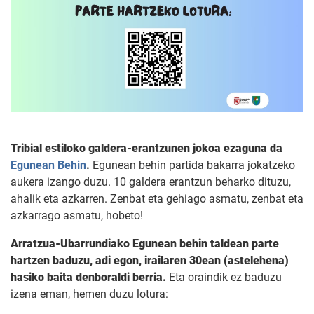
Tribial estiloko galdera-erantzunen jokoa ezaguna da
Egunean Behin
.
Egunean behin partida bakarra jokatzeko
aukera izango duzu. 10 galdera erantzun beharko dituzu,
ahalik eta azkarren. Zenbat eta gehiago asmatu, zenbat eta
azkarrago asmatu, hobeto!
Arratzua-Ubarrundiako Egunean behin taldean parte
hartzen baduzu, adi egon, irailaren 30ean (astelehena)
hasiko baita denboraldi berria.
Eta oraindik ez baduzu
izena eman, hemen duzu lotura: