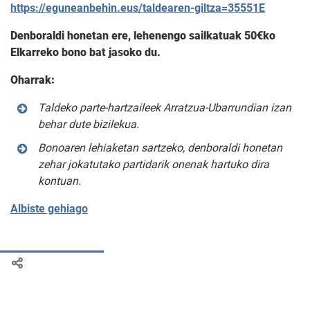
https://eguneanbehin.eus/taldearen-giltza=35551E
Denboraldi honetan ere, lehenengo sailkatuak 50€ko
Elkarreko bono bat jasoko du.
Oharrak:
Taldeko parte-hartzaileek Arratzua-Ubarrundian izan
behar dute bizilekua.
Bonoaren lehiaketan sartzeko, denboraldi honetan
zehar jokatutako partidarik onenak hartuko dira
kontuan.
Albiste gehiago