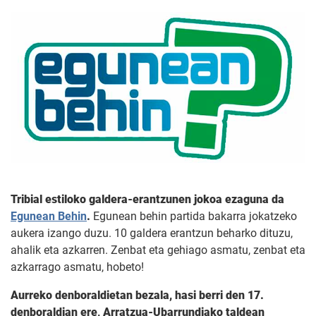
Tribial estiloko galdera-erantzunen jokoa ezaguna da
Egunean Behin
.
Egunean behin partida bakarra jokatzeko
aukera izango duzu. 10 galdera erantzun beharko dituzu,
ahalik eta azkarren. Zenbat eta gehiago asmatu, zenbat eta
azkarrago asmatu, hobeto!
Aurreko denboraldietan bezala, hasi berri den 17.
denboraldian ere, Arratzua-Ubarrundiako taldean