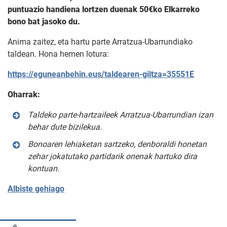
puntuazio handiena lortzen duenak 50€ko Elkarreko
bono bat jasoko du.
Anima zaitez, eta hartu parte Arratzua-Ubarrundiako
taldean. Hona hemen lotura:
https://eguneanbehin.eus/taldearen-giltza=35551E
Oharrak:
Taldeko parte-hartzaileek Arratzua-Ubarrundian izan
behar dute bizilekua.
Bonoaren lehiaketan sartzeko, denboraldi honetan
zehar jokatutako partidarik onenak hartuko dira
kontuan.
Albiste gehiago