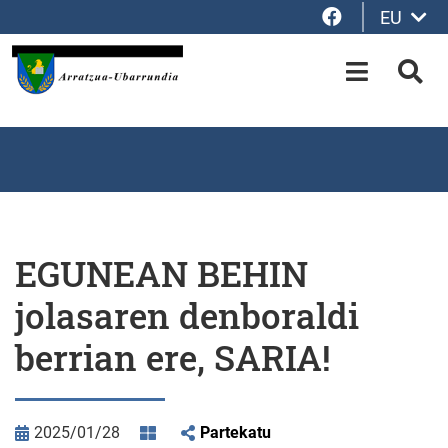
Facebook
EU
Eduki nagusira joan
OPEN-M
BIL
EGUNEAN BEHIN
jolasaren denboraldi
berrian ere, SARIA!
2025/01/28
Partekatu