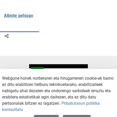
Albiste gehiago
Webgune honek norberaren eta hirugarrenen cookie-ak baino
ez ditu erabiltzen helburu teknikoetarako, erabiltzaileek
nabigatu ahal dezaten eta ondorengo sarbideak erraztu eta
KONTAKTUA
LEGE OHARRA
erabilera estatistikak egin daitezen, eta ez ditu datu
SALAKETA KANALA
PRIBATUTASUN POLITIKA
pertsonalak biltzen ez lagatzen.
Pribatutasun politika
COOKIEN POLITIKA
IRISGARRITASUNA
kontsultatu
WEB MAPA