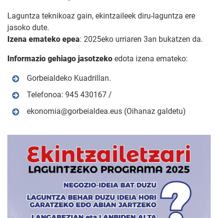
Laguntza teknikoaz gain, ekintzaileek diru-laguntza ere
jasoko dute.
Izena emateko epea
: 2025eko urriaren 3an bukatzen da.
Informazio gehiago jasotzeko
edota izena emateko:
Gorbeialdeko Kuadrillan.
Telefonoa: 945 430167 /
ekonomia@gorbeialdea.eus (Oihanaz galdetu)