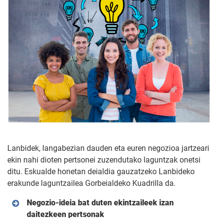
Lanbidek, langabezian dauden eta euren negozioa jartzeari
ekin nahi dioten pertsonei zuzendutako laguntzak onetsi
ditu. Eskualde honetan deialdia gauzatzeko Lanbideko
erakunde laguntzailea Gorbeialdeko Kuadrilla da.
Negozio-ideia bat duten ekintzaileek izan
daitezkeen pertsonak