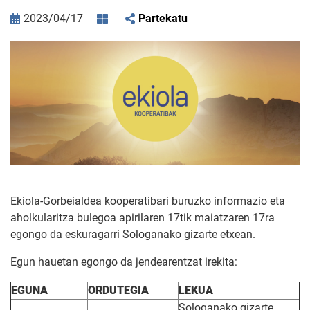
2023/04/17
Partekatu
Ekiola-Gorbeialdea kooperatibari buruzko informazio eta
aholkularitza bulegoa apirilaren 17tik maiatzaren 17ra
egongo da eskuragarri Sologanako gizarte etxean.
Egun hauetan egongo da jendearentzat irekita:
EGUNA
ORDUTEGIA
LEKUA
Sologanako gizarte