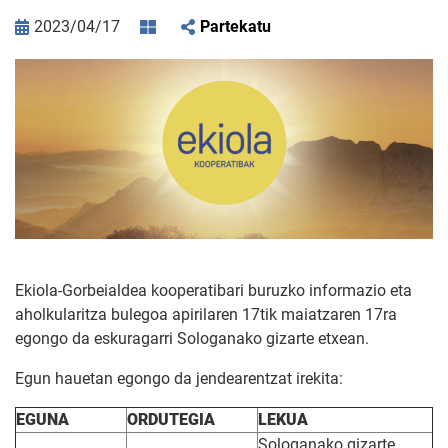
2023/04/17
Partekatu
Ekiola-Gorbeialdea kooperatibari buruzko informazio eta
aholkularitza bulegoa apirilaren 17tik maiatzaren 17ra
egongo da eskuragarri Sologanako gizarte etxean.
Egun hauetan egongo da jendearentzat irekita:
EGUNA
ORDUTEGIA
LEKUA
Sologanako gizarte