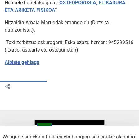
Hilabete honetako gaia:
"
OSTEOPOROSIA, ELIKADURA
ETA ARIKETA FISIKOA
"
Hitzaldia Amaia Martiodak emango du (Dietsita-
nutrizonista.).
Taxi zerbitzua eskuragarri: Eska ezazu hemen: 945299516
(Itxaso: astearte eta ostegunetan)
Albiste gehiago
Webgune honek norberaren eta hirugarrenen cookie-ak baino