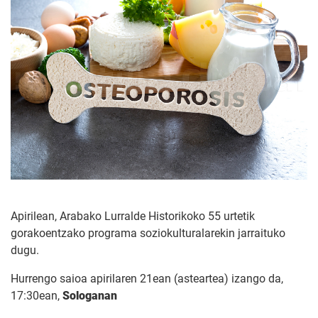
Apirilean, Arabako Lurralde Historikoko 55 urtetik
gorakoentzako programa soziokulturalarekin jarraituko
dugu.
Hurrengo saioa apirilaren 21ean (asteartea) izango da,
17:30ean,
Sologanan