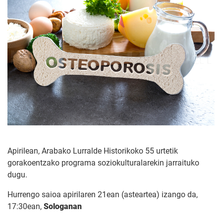
Apirilean, Arabako Lurralde Historikoko 55 urtetik
gorakoentzako programa soziokulturalarekin jarraituko
dugu.
Hurrengo saioa apirilaren 21ean (asteartea) izango da,
17:30ean,
Sologanan