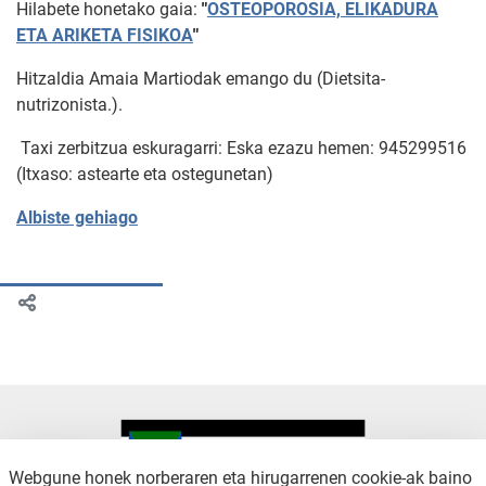
Hilabete honetako gaia:
"
OSTEOPOROSIA, ELIKADURA
ETA ARIKETA FISIKOA
"
Hitzaldia Amaia Martiodak emango du (Dietsita-
nutrizonista.).
Taxi zerbitzua eskuragarri: Eska ezazu hemen: 945299516
(Itxaso: astearte eta ostegunetan)
Albiste gehiago
Webgune honek norberaren eta hirugarrenen cookie-ak baino