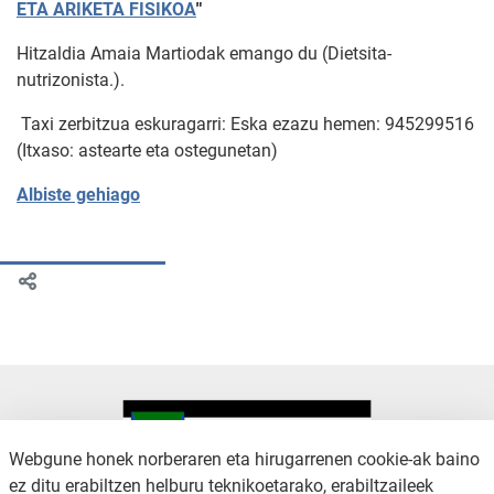
ETA ARIKETA FISIKOA
"
Hitzaldia Amaia Martiodak emango du (Dietsita-
nutrizonista.).
Taxi zerbitzua eskuragarri: Eska ezazu hemen: 945299516
(Itxaso: astearte eta ostegunetan)
Albiste gehiago
Webgune honek norberaren eta hirugarrenen cookie-ak baino
ez ditu erabiltzen helburu teknikoetarako, erabiltzaileek