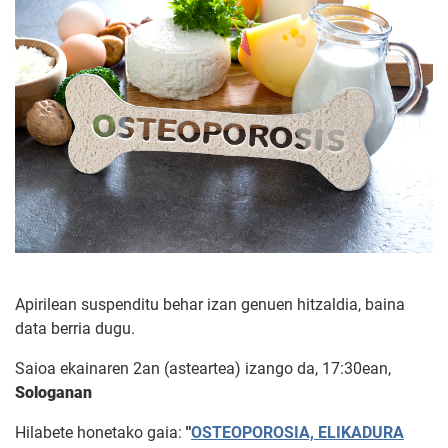
Apirilean suspenditu behar izan genuen hitzaldia, baina
data berria dugu.
Saioa ekainaren 2an (asteartea) izango da, 17:30ean,
Sologanan
Hilabete honetako gaia:
"
OSTEOPOROSIA, ELIKADURA