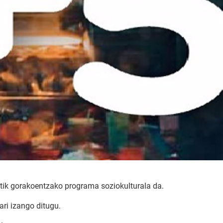
etik gorakoentzako programa soziokulturala da.
ari izango ditugu.