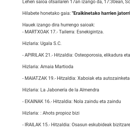
Lehen saioa otsailaren 17an izango da, 17:30ean, S
Hilabete honetako gaia:
"Eraikinetako harrien jatorri
Hauek izango dira hurrengo saioak:
- MARTXOAK 17.- Tailerra: Esnekigintza.
Hizlaria: Ugala S.C.
- APIRILAK 21.- Hitzaldia: Osteoporosia, elikadura eta
Hizlaria: Amaia Martioda
- MAIATZAK 19.- Hitzaldia: Xaboiak eta autozainketa
Hizlaria: La Jabonería de la Almendra
- EKAINAK 16.- Hitzaldia: Nola zaindu eta zaindu
Hizlaria: : Ahots propioz bizi
- IRAILAK 15.- Hitzaldia: Osasun eskubideak bizitza