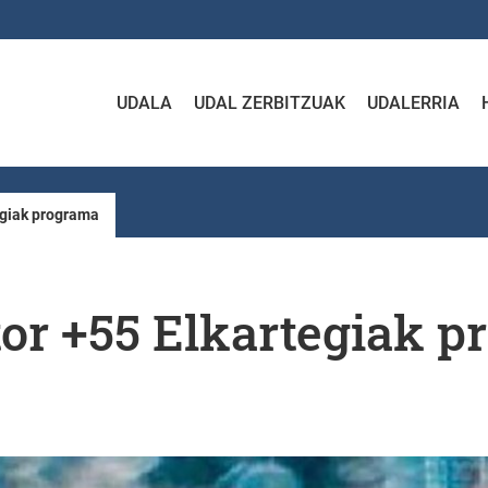
UDALA
UDAL ZERBITZUAK
UDALERRIA
egiak programa
tor +55 Elkartegiak 