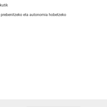
kutik
a prebenitzeko eta autonomia hobetzeko