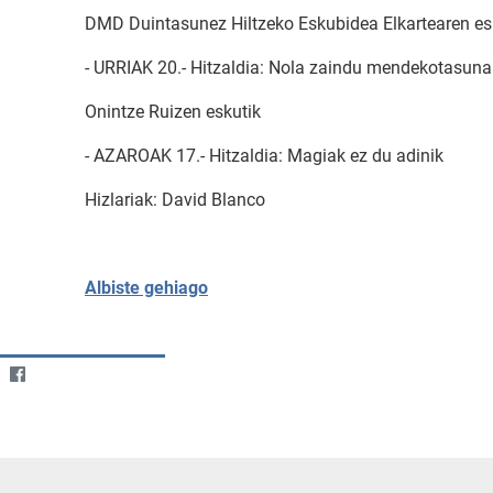
DMD Duintasunez Hiltzeko Eskubidea Elkartearen es
- URRIAK 20.- Hitzaldia: Nola zaindu mendekotasun
Onintze Ruizen eskutik
- AZAROAK 17.- Hitzaldia: Magiak ez du adinik
Hizlariak: David Blanco
Albiste gehiago