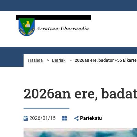
Eduki nagusira joan
Hasiera
>
Berriak
>
2026an ere, badator +55 Elkart
2026an ere, bada
2026/01/15
Partekatu