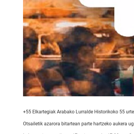
+55 Elkartegiak Arabako Lurralde Historikoko 55 urt
Otsailetik azarora bitartean parte hartzeko aukera ug