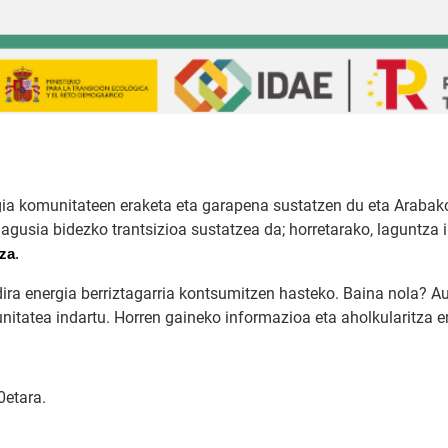
ia komunitateen eraketa eta garapena sustatzen du eta Arabako
nagusia bidezko trantsizioa sustatzea da; horretarako, laguntza 
tza
.
dira energia berriztagarria kontsumitzen hasteko. Baina nola? 
unitatea indartu. Horren gaineko informazioa eta aholkularitza
0etara.