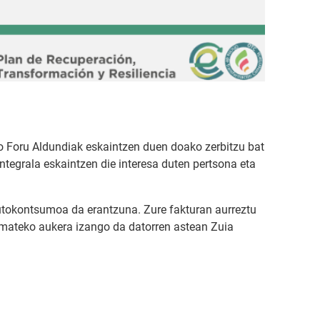
 Foru Aldundiak eskaintzen duen doako zerbitzu bat
integrala eskaintzen die interesa duten pertsona eta
Autokontsumoa da erantzuna. Zure fakturan aurreztu
 emateko aukera izango da datorren astean Zuia