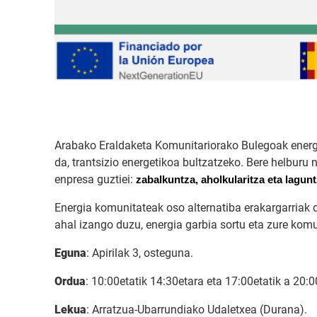
Arabako Eraldaketa Komunitariorako Bulegoak energ
da, trantsizio energetikoa bultzatzeko. Bere helburu 
enpresa guztiei:
zabalkuntza, aholkularitza eta lagun
Energia komunitateak oso alternatiba erakargarriak 
ahal izango duzu, energia garbia sortu eta zure kom
Eguna
: Apirilak 3, osteguna.
Ordua
: 10:00etatik 14:30etara eta 17:00etatik a 20:0
Lekua
: Arratzua-Ubarrundiako Udaletxea (Durana).