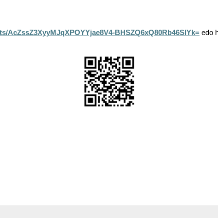
ntments/AcZssZ3XyyMJqXPOYYjae8V4-BHSZQ6xQ80Rb46SIYk=
edo h