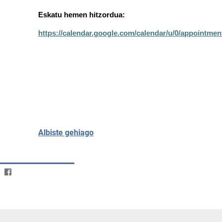
Eskatu hemen hitzordua:
https://calendar.google.com/calendar/u/0/appoi
Albiste gehiago