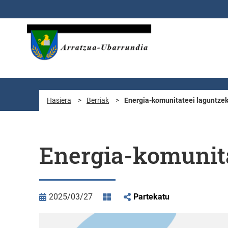
Eduki nagusira joan
Hasiera
>
Berriak
>
Energia-komunitateei laguntze
Energia-komunita
2025/03/27
Partekatu