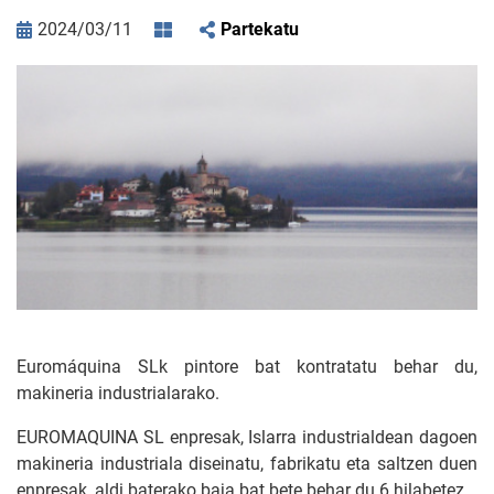
2024/03/11
Partekatu
Euromáquina SLk pintore bat kontratatu behar du,
makineria industrialarako.
EUROMAQUINA SL enpresak, Islarra industrialdean dagoen
makineria industriala diseinatu, fabrikatu eta saltzen duen
enpresak, aldi baterako baja bat bete behar du 6 hilabetez.