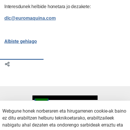
Interesdunek helbide honetara jo dezakete:
dlc@euromaquina.com
Albiste gehiago
Webgune honek norberaren eta hirugarrenen cookie-ak baino
ez ditu erabiltzen helburu teknikoetarako, erabiltzaileek
nabigatu ahal dezaten eta ondorengo sarbideak erraztu eta
KONTAKTUA
LEGE OHARRA