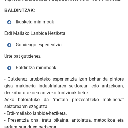
BALDINTZAK:
Ikasketa minimoak
Erdi Mailako Lanbide Heziketa
Gutxiengo esperientzia
Urte bat gutxienez
Baldintza minimoak
- Gutxienez urtebeteko esperientzia izan behar da pintore
gisa makineria industrialaren sektorean edo antzekoan,
deskribatutakoen antzeko funtzioak betez.
Asko baloratuko da "metala prozesatzeko makineria"
sektorearen ezagutza.
- Erdi-mailako lanbide-heziketa.
- Presentzia ona, tratu bikaina, antolatua, metodikoa eta
arduratsua duen pertsona.