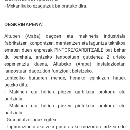
- Mekanikako ezagutzak baloratuko dira.
DESKRIBAPENA:
Altuben (Araba) dagoen eta makineria industriala
fabrikatzen, konpontzen, mantentzen eta laguntza teknikoa
ematen duen enpresak PINTORE/GARBITZAILE bat behar
du berehala, antzeko lanpostuan gutxienez 2 urteko
esperientzia duena, Altubeko (Araba) instalazioetan
lanpostuari dagozkion funtzioak betetzeko.
Lantegiko buruaren mende, honako eginkizun hauek
beteko ditu:
- Makinen eta horien piezen garbiketa orokorra eta
partziala.
- Makinen eta horien piezen pintaketa orokorra eta
partziala.
- Granailatze-lanak egitea.
- Inprimazioetarako zein pinturarako mozorroa jartzea edo