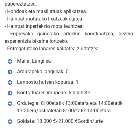
papereztatzea.
- Hondoak eta masillatuak aplikatzea.
- Hainbat motatako lixatzeak egitea.
- Hainbat inperfekzio mota leuntzea.
- Enpresako gainerako arloekin koordinatzea, bezero-
esperientzia bikaina lortzeko.
- Entregatutako lanaren kalitatea ziurtatzea.
Maila: Langilea
Ardurapeko langileak: 0
Lanpostu hutsen kopurua: 1
Kontratuaren iraupena: 6 hilabete
Ordutegia: 8: 00etatik 13:00etara eta 14:00etatik
17:30era/ostiraletan 8: 00etatik 14:00etara
Soldata: 18.000 €- 21.000 €Gordin/urte