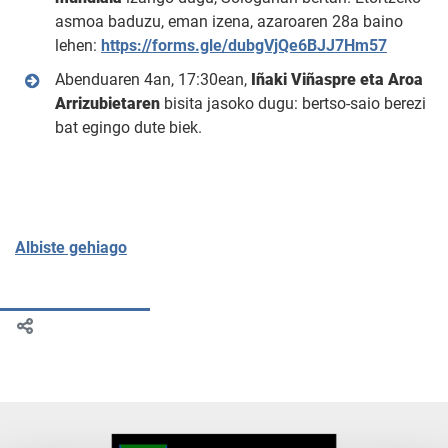
asmoa baduzu, eman izena, azaroaren 28a baino
lehen:
https://forms.gle/dubgVjQe6BJJ7Hm57
Abenduaren 4an, 17:30ean,
Iñaki Viñaspre eta Aroa
Arrizubietaren
bisita jasoko dugu: bertso-saio berezi
bat egingo dute biek.
Albiste gehiago