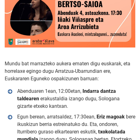
Mundu bat marrazteko aukera ematen digu euskarak, eta
horrelaxe egingo dugu Arratzua-Ubarrundian ere,
Euskararen Eguneko ospakizunen barruan:
Abenduaren 1ean, 12:00etan,
Indarra dantza
taldearen
erakustaldia izango dugu, Sologana
gizarte etxeko kantxan.
Egun berean, arratsaldez, 17:30ean,
Eriz magoak
bere
ikuskizun berria estreinatuko du. Eta, ondoren,
Iturribero guraso elkartearen eskutik,
txokolatada
mundiala
izango dugu, Sologanan bertan. Etortzeko