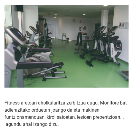
Fitness aretoan aholkularitza zerbitzua dugu: Monitore bat
adierazitako orduetan joango da eta makinen
funtzionamenduan, kirol saioetan, lesioen prebentzioan...
lagundu ahal izango dizu.