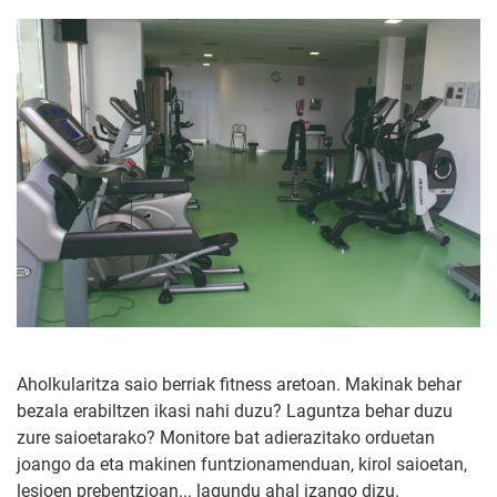
Aholkularitza saio berriak fitness aretoan. Makinak behar
bezala erabiltzen ikasi nahi duzu? Laguntza behar duzu
zure saioetarako? Monitore bat adierazitako orduetan
joango da eta makinen funtzionamenduan, kirol saioetan,
lesioen prebentzioan... lagundu ahal izango dizu.