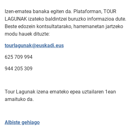
Izen-ematea banaka egiten da. Plataforman, TOUR
LAGUNAK izateko baldintzei buruzko informazioa dute.
Beste edozein kontsultatarako, harremanetan jartzeko
modu hauek dituzte:
tourlagunak@euskadi.eus
625 709 994
944 205 309
Tour Lagunak izena emateko epea uztailaren 1ean
amaituko da.
Albiste gehiago