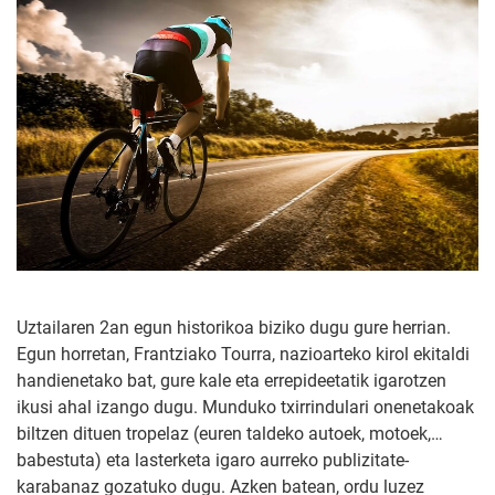
Uztailaren 2an egun historikoa biziko dugu gure herrian.
Egun horretan, Frantziako Tourra, nazioarteko kirol ekitaldi
handienetako bat, gure kale eta errepideetatik igarotzen
ikusi ahal izango dugu. Munduko txirrindulari onenetakoak
biltzen dituen tropelaz (euren taldeko autoek, motoek,…
babestuta) eta lasterketa igaro aurreko publizitate-
karabanaz gozatuko dugu. Azken batean, ordu luzez