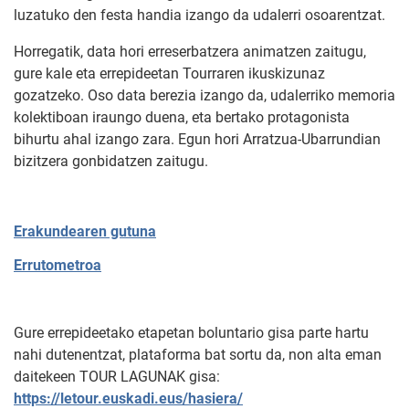
luzatuko den festa handia izango da udalerri osoarentzat.
Horregatik, data hori erreserbatzera animatzen zaitugu,
gure kale eta errepideetan Tourraren ikuskizunaz
gozatzeko. Oso data berezia izango da, udalerriko memoria
kolektiboan iraungo duena, eta bertako protagonista
bihurtu ahal izango zara. Egun hori Arratzua-Ubarrundian
bizitzera gonbidatzen zaitugu.
Erakundearen gutuna
Errutometroa
Gure errepideetako etapetan boluntario gisa parte hartu
nahi dutenentzat, plataforma bat sortu da, non alta eman
daitekeen TOUR LAGUNAK gisa:
https://letour.euskadi.eus/hasiera/