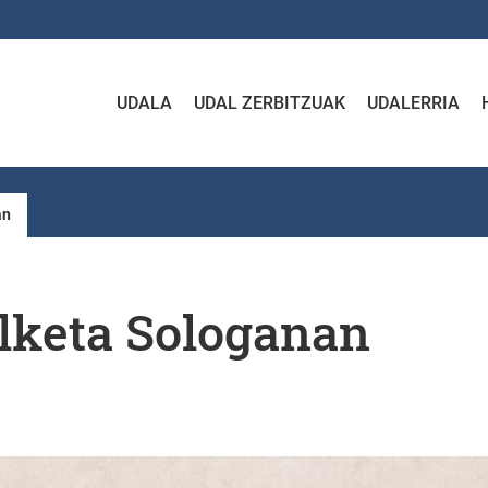
UDALA
UDAL ZERBITZUAK
UDALERRIA
an
elketa Sologanan