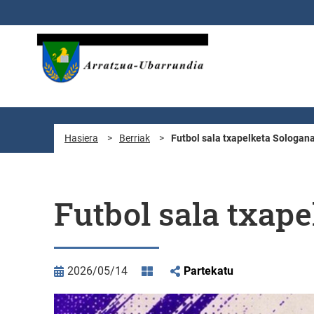
Eduki nagusira joan
Hasiera
>
Berriak
>
Futbol sala txapelketa Sologan
Futbol sala txap
2026/05/14
Partekatu