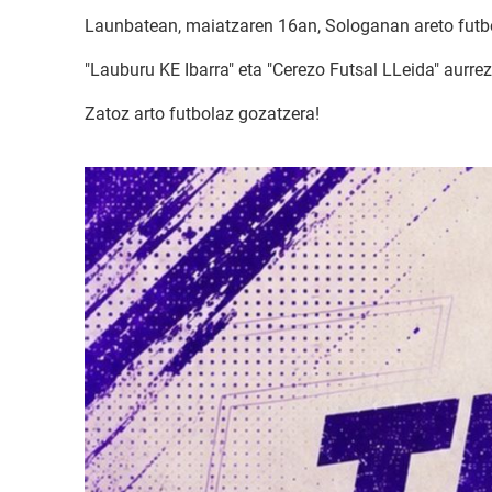
Launbatean, maiatzaren 16an, Sologanan areto futbol
"Lauburu KE Ibarra" eta "Cerezo Futsal LLeida" aurrez
Zatoz arto futbolaz gozatzera!