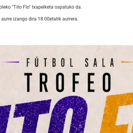
eko "Tito Flo" txapelketa ospatuko da.
 aurre izango dira 18:00etatik aurrera.