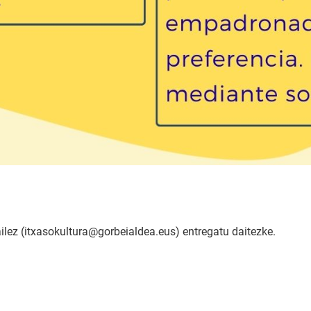
ilez (itxasokultura@gorbeialdea.eus) entregatu daitezke.