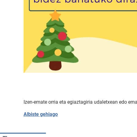
Izen-emate orria eta egiaztagiria udaletxean edo ema
Albiste gehiago