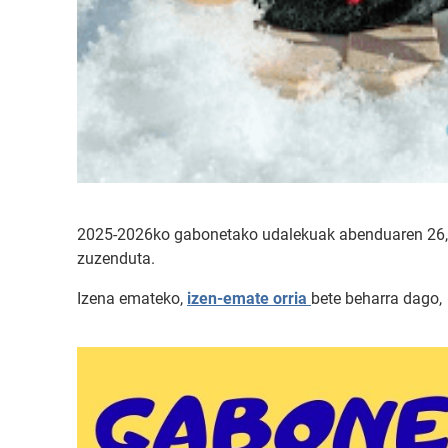
2025-2026ko gabonetako udalekuak abenduaren 26, 27, 
zuzenduta.
Izena emateko,
izen-emate orria
bete beharra dago, 