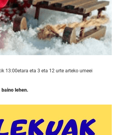
ik 13:00etara eta 3 eta 12 urte arteko umeei
 baino lehen.