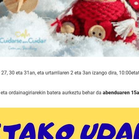
30 eta 31an, eta urtarrilaren 2 eta 3an izango dira, 10:00etat
eta ordainagiriarekin batera aurkeztu behar da
abenduaren 15a