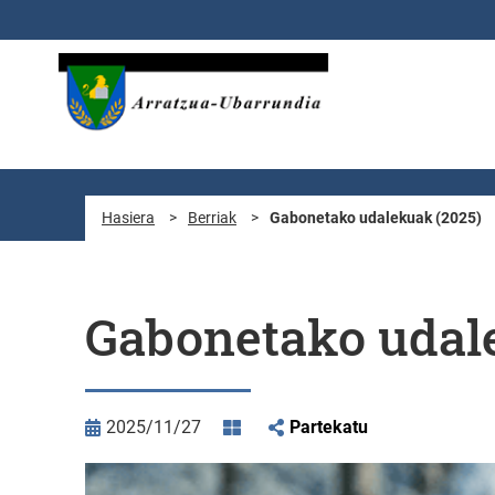
Eduki nagusira joan
Hasiera
>
Berriak
>
Gabonetako udalekuak (2025)
Gabonetako udal
2025/11/27
Partekatu