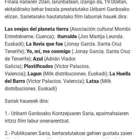
Finala irailaren 20an, larunbatean, izango da, 19:00etan,
ekitaldirako behar bezala prestatutako Uribarri Ganboako
elizan. Sarietarako hautatutako film laburrak hauek dira:
Las ovejas del planeta tierra
(Asociación cultural Mombi-
Entretiéneme. Cuenca);
Iturralde
(Jon Martija Leunda.
Euskadi);
La lluvia que fue
(Jonay García. Santa Cruz
Tenerife);
Yo, mí, me conmigo
( Jonay García. Santa Cruz
de Tenerife);
Azul
(Adrián Viador.
Galicia);
Plastificados
(Victor Palacios.
Valencia);
Lagun
(Milk distribuciones. Euskadi);
La Huella
del Barro
(Victor Palacios. Valencia);
Latxa
(Milk
distribuciones. Euskadi)
Sariak hauexek dira:
1.- Uribarri Ganboako Kontzejuaren Saria, epaimahaiaren
iritziz film labur onenarentzat.
2.- Publikoaren Saria, bertaratutakoei gehien gustatu zaien