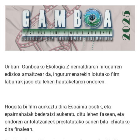
Uribarri Ganboako Ekologia Zinemaldiaren hirugarren
edizioa amaitzear da, ingurumenarekin lotutako film
laburrak jaso eta lehen hautaketaren ondoren.
Hogeita bi film aurkeztu dira Espainia osotik, eta
epaimahaiak bederatzi aukeratu ditu lehen fasean, eta
ondoren antolatzaileek prestatutako sarien bila lehiatuko
dira finalean.