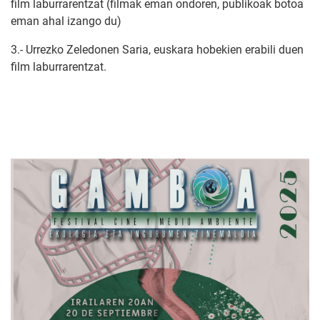
film laburrarentzat (filmak eman ondoren, publikoak botoa
eman ahal izango du)
3.- Urrezko Zeledonen Saria, euskara hobekien erabili duen
film laburrarentzat.