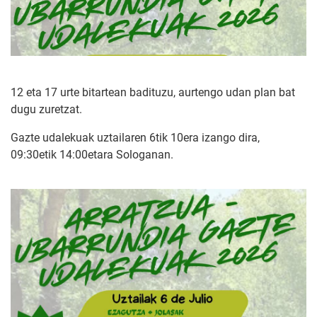
12 eta 17 urte bitartean badituzu, aurtengo udan plan bat
dugu zuretzat.
Gazte udalekuak uztailaren 6tik 10era izango dira,
09:30etik 14:00etara Sologanan.