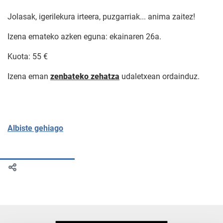
Jolasak, igerilekura irteera, puzgarriak... anima zaitez!
Izena emateko azken eguna: ekainaren 26a.
Kuota: 55 €
Izena eman
zenbateko zehatza
udaletxean ordainduz.
Albiste gehiago