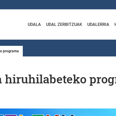
UDALA
UDAL ZERBITZUAK
UDALERRIA
ko programa
n hiruhilabeteko pro