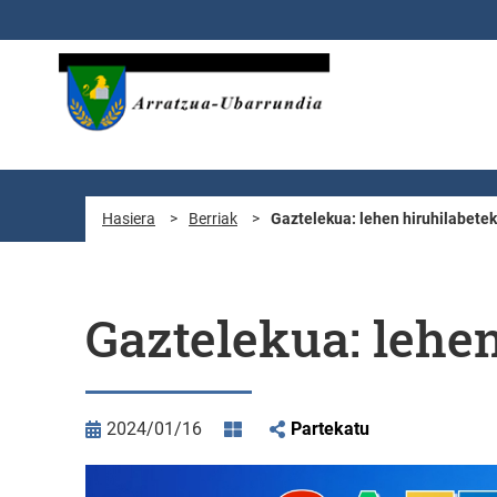
Eduki nagusira joan
Hasiera
>
Berriak
>
Gaztelekua: lehen hiruhilabete
Gaztelekua: lehe
2024/01/16
Partekatu