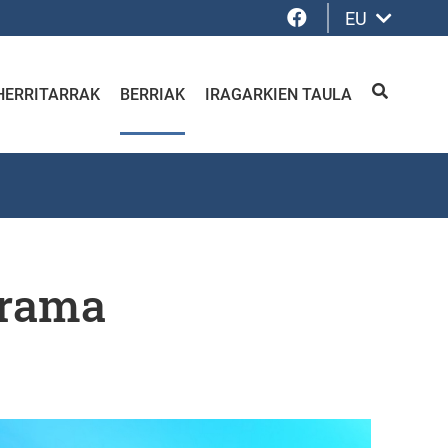
Facebook
EU
HERRITARRAK
BERRIAK
IRAGARKIEN TAULA
BILATU
grama