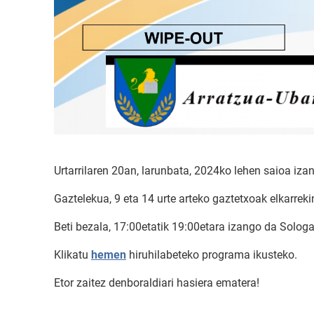
Urtarrilaren 20an, larunbata, 2024ko lehen saioa iza
Gaztelekua, 9 eta 14 urte arteko gaztetxoak elkarrekin
Beti bezala, 17:00etatik 19:00etara izango da Solog
Klikatu
hemen
hiruhilabeteko programa ikusteko.
Etor zaitez denboraldiari hasiera ematera!