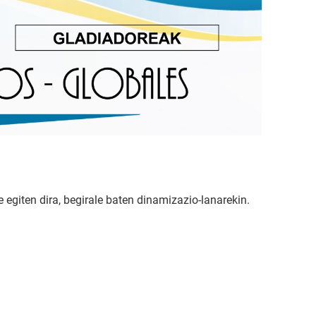
e egiten dira, begirale baten dinamizazio-lanarekin.