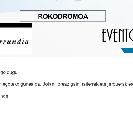
ngo dugu.
 egoteko gunea da. Jolas libreaz gain, tailerrak eta jarduerak er
anan