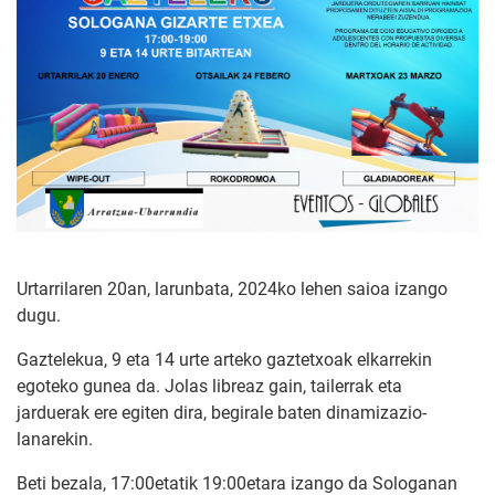
Urtarrilaren 20an, larunbata, 2024ko lehen saioa izango
dugu.
Gaztelekua, 9 eta 14 urte arteko gaztetxoak elkarrekin
egoteko gunea da. Jolas libreaz gain, tailerrak eta
jarduerak ere egiten dira, begirale baten dinamizazio-
lanarekin.
Beti bezala, 17:00etatik 19:00etara izango da Sologanan