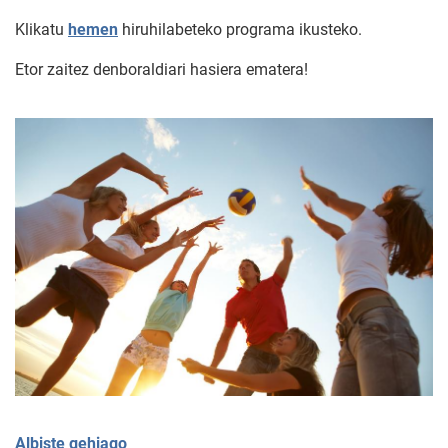
Klikatu
hemen
hiruhilabeteko programa ikusteko.
Etor zaitez denboraldiari hasiera ematera!
Albiste gehiago