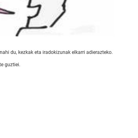
nahi du, kezkak eta iradokizunak elkarri adierazteko.
e guztiei.