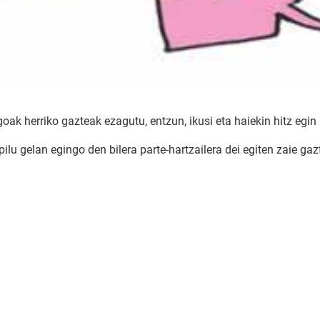
ak herriko gazteak ezagutu, entzun, ikusi eta haiekin hitz egin 
lu gelan egingo den bilera parte-hartzailera dei egiten zaie gazt