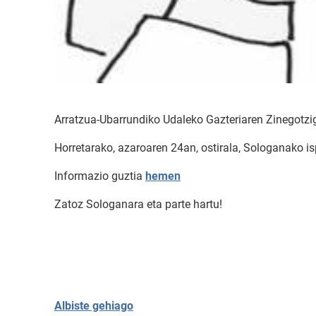
Arratzua-Ubarrundiko Udaleko Gazteriaren Zinegotzigo
Horretarako, azaroaren 24an, ostirala, Sologanako ispi
Informazio guztia
hemen
Zatoz Sologanara eta parte hartu!
Albiste gehiago