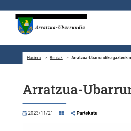
Eduki nagusira joan
Hasiera
>
Berriak
>
Arratzua-Ubarrundiko gazteekin
Arratzua-Ubarrun
2023/11/21
Partekatu