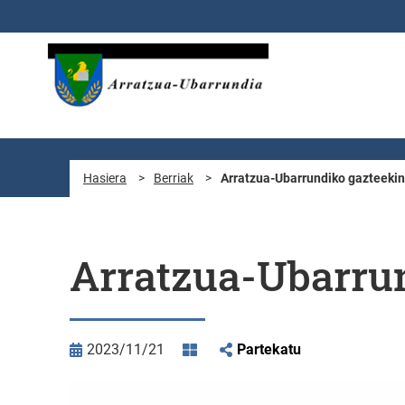
Eduki nagusira joan
Hasiera
>
Berriak
>
Arratzua-Ubarrundiko gazteekin
Arratzua-Ubarrun
2023/11/21
Partekatu