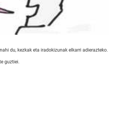
nahi du, kezkak eta iradokizunak elkarri adierazteko.
e guztiei.