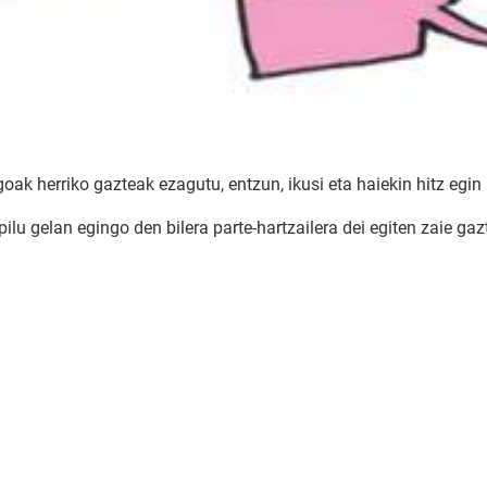
ak herriko gazteak ezagutu, entzun, ikusi eta haiekin hitz egin 
lu gelan egingo den bilera parte-hartzailera dei egiten zaie gazt