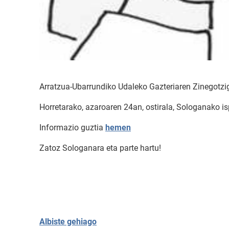
Arratzua-Ubarrundiko Udaleko Gazteriaren Zinegotzigo
Horretarako, azaroaren 24an, ostirala, Sologanako ispi
Informazio guztia
hemen
Zatoz Sologanara eta parte hartu!
Albiste gehiago