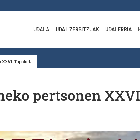
UDALA
UDAL ZERBITZUAK
UDALERRIA
n XXVI. Topaketa
neko pertsonen XXVI