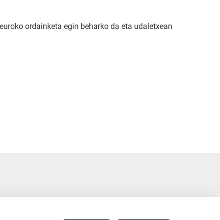
8 euroko ordainketa egin beharko da eta udaletxean