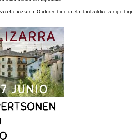
eza eta bazkaria. Ondoren bingoa eta dantzaldia izango dugu.