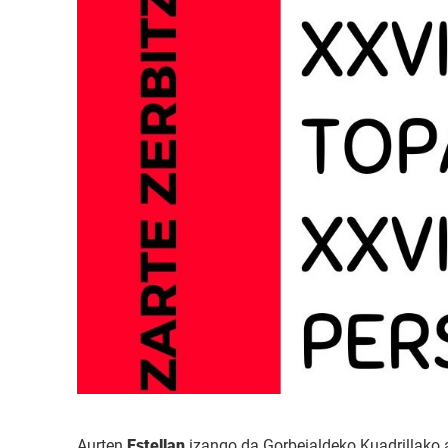
Aurten
Estellan
izango da Gorbeialdeko Kuadrillako 