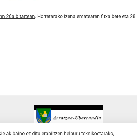
nn 26a bitartean
. Horretarako izena ematearen fitxa bete eta 2
-ak baino ez ditu erabiltzen helburu teknikoetarako,