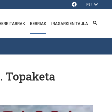
Facebook
EU
HERRITARRAK
BERRIAK
IRAGARKIEN TAULA
BILATU
. Topaketa