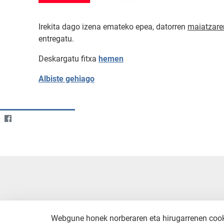
Irekita dago izena emateko epea, datorren
maiatzare
entregatu.
Deskargatu fitxa
hemen
Albiste gehiago
Webgune honek norberaren eta hirugarrenen cookie