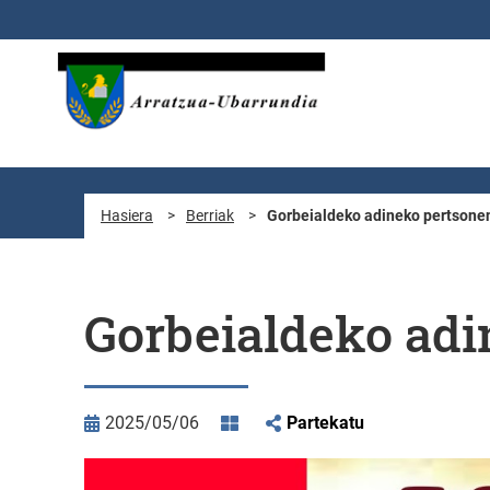
Eduki nagusira joan
Hasiera
>
Berriak
>
Gorbeialdeko adineko pertsone
Gorbeialdeko adi
2025/05/06
Partekatu