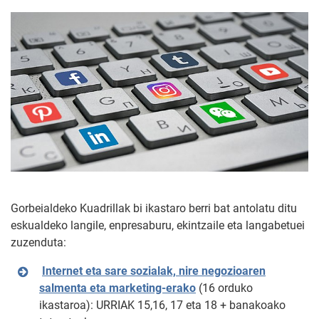
Gorbeialdeko Kuadrillak bi ikastaro berri bat antolatu ditu
eskualdeko langile, enpresaburu, ekintzaile eta langabetuei
zuzenduta:
Internet eta sare sozialak, nire negozioaren
salmenta eta marketing-erako
(16 orduko
ikastaroa): URRIAK 15,16, 17 eta 18 + banakoako