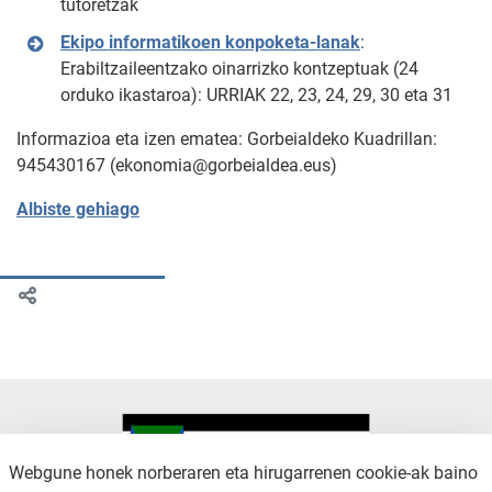
tutoretzak
Ekipo informatikoen konpoketa-lanak
:
Erabiltzaileentzako oinarrizko kontzeptuak (24
orduko ikastaroa): URRIAK 22, 23, 24, 29, 30 eta 31
Informazioa eta izen ematea: Gorbeialdeko Kuadrillan:
945430167 (ekonomia@gorbeialdea.eus)
Albiste gehiago
Webgune honek norberaren eta hirugarrenen cookie-ak baino