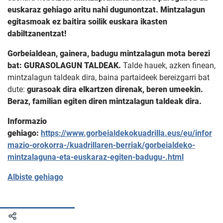
euskaraz gehiago aritu nahi dugunontzat. Mintzalagun
egitasmoak ez baitira soilik euskara ikasten
dabiltzanentzat!
Gorbeialdean, gainera, badugu mintzalagun mota berezi
bat: GURASOLAGUN TALDEAK.
Talde hauek, azken finean,
mintzalagun taldeak dira, baina partaideek bereizgarri bat
dute:
gurasoak dira elkartzen direnak, beren umeekin.
Beraz, familian egiten diren mintzalagun taldeak dira.
Informazio
gehiago:
https://www.gorbeialdekokuadrilla.eus/eu/infor
mazio-orokorra-/kuadrillaren-berriak/gorbeialdeko-
mintzalaguna-eta-euskaraz-egiten-badugu-.html
Albiste gehiago