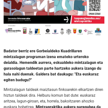
Badator berriz ere Gorbeialdeko Kuadrillaren
mintzalagun programan izena emateko
urteroko
deialdia. Hemendik aurrera, eskualdeko mintzalagun eta
gurasolagun taldeetan parte hartzeko aukera izango du
hala nahi duenak. Galdera bat daukagu: "Eta euskaraz
egiten badugu?"
Mintzalagun taldeak maiztasun finkoarekin elkartzen diren
hiztun taldeak dira. Helburu komun bat dute: euskaraz
aritzea, lagun-giroan, eta, horrela, bakoitzaren ahozko
euskara hobetzea.
Mintzapraktika aukera paregabea da