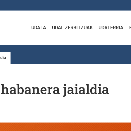
UDALA
UDAL ZERBITZUAK
UDALERRIA
ldia
i habanera jaialdia