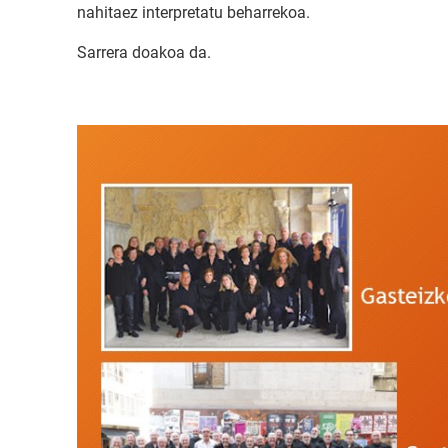
nahitaez interpretatu beharrekoa.
Sarrera doakoa da.