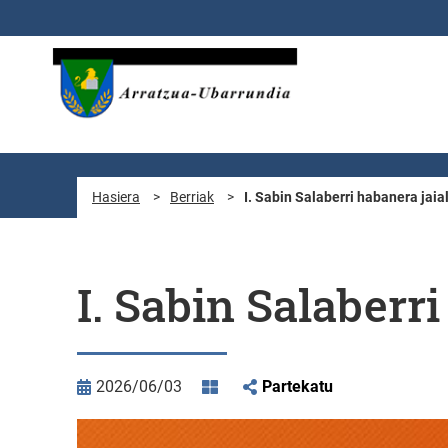
Eduki nagusira joan
Hasiera
>
Berriak
>
I. Sabin Salaberri habanera jaia
I. Sabin Salaberr
2026/06/03
Partekatu