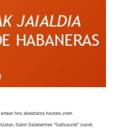
 artean hiru abesbatza hautatu ziren.
zatan, Sabin Salaberriren “Galtzaundi” izanik,