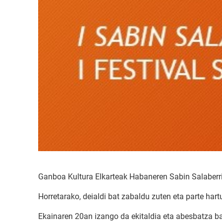
Ganboa Kultura Elkarteak Habaneren Sabin Salaberri 
Horretarako, deialdi bat zabaldu zuten eta parte har
Ekainaren 20an izango da ekitaldia eta abesbatza bak