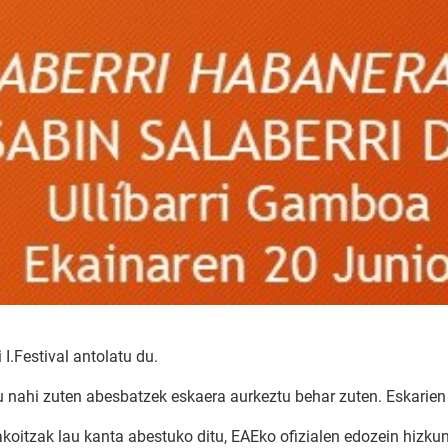
I.Festival antolatu du.
tu nahi zuten abesbatzek eskaera aurkeztu behar zuten. Eskarien
oitzak lau kanta abestuko ditu, EAEko ofizialen edozein hizkunt