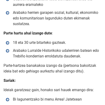
aurrera eramateko
Arabako herrien garapen sozial, kultural, ekonomiko
edo komunitarioan lagunduko duten ekimenak
sustatzea.
Parte hartu ahal izango dute
:
18 eta 30 urte bitarteko gazteak.
Arabako Lurralde Historikoko udalerriren batean edo
Trebiño konderrian erroldatuta daudenak.
Parte-hartzea banakakoa izango da (pertsona bakoitzak
ideia bat edo gehiago aurkeztu ahal izango ditu).
Sariak:
Ideiak garatzeaz gain, honako sari hauek emango dira:
Bi lagunentzako bi menu Arrea! Jatetxean