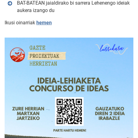
BAT-BATEAN jaialdirako bi sarrera Lehenengo ideiak
aukera izango du
Ikusi oinarriak
hemen