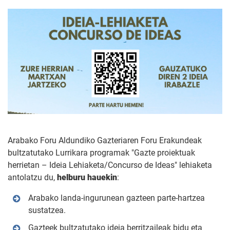
Arabako Foru Aldundiko Gazteriaren Foru Erakundeak
bultzatutako Lurrikara programak "Gazte proiektuak
herrietan – Ideia Lehiaketa/Concurso de Ideas" lehiaketa
antolatzu du,
helburu hauekin
:
Arabako landa-ingurunean gazteen parte-hartzea
sustatzea.
Gazteek bultzatutako ideia berritzaileak bidu eta