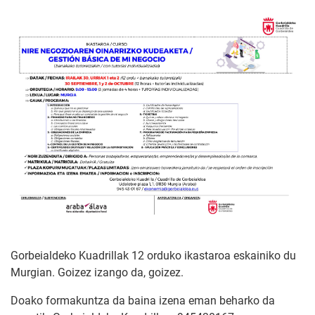
Gorbeialdeko Kuadrillak 12 orduko ikastaroa eskainiko du
Murgian. Goizez izango da, goizez.
Doako formakuntza da baina izena eman beharko da