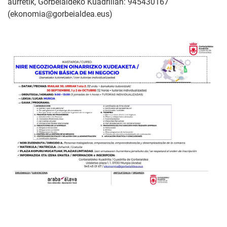
aurretik, Gorbeialdeko Kuadrillan: 945430167
(ekonomia@gorbeialdea.eus)