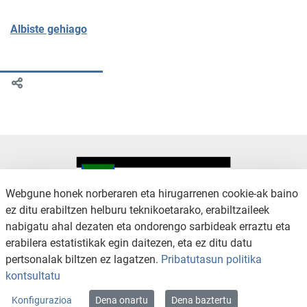
Albiste gehiago
Webgune honek norberaren eta hirugarrenen cookie-ak baino
ez ditu erabiltzen helburu teknikoetarako, erabiltzaileek
nabigatu ahal dezaten eta ondorengo sarbideak erraztu eta
KONTAKTUA
LEGE OHARRA
erabilera estatistikak egin daitezen, eta ez ditu datu
SALAKETA KANALA
PRIBATUTASUN POLITIKA
pertsonalak biltzen ez lagatzen.
Pribatutasun politika
COOKIEN POLITIKA
IRISGARRITASUNA
kontsultatu
WEB MAPA
Konfigurazioa
Dena onartu
Dena baztertu