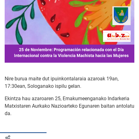
Nire burua maite dut ipuinkontalaraia azaroak 19an,
17:30ean, Sologanako ispilu gelan.
Ekintza hau azaroaren 25, Emakumeenganako Indarkeria
Matxistaren Aurkako Nazioarteko Egunaren baitan antolatu
da.