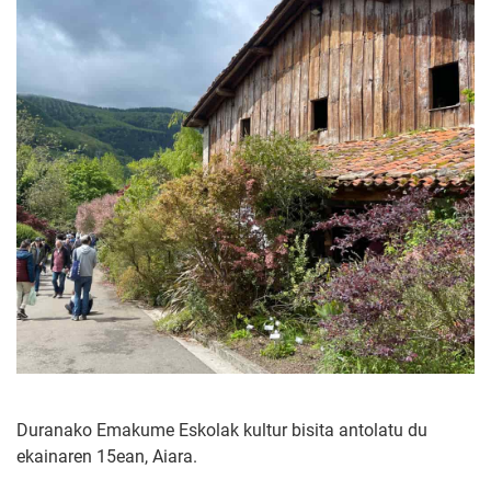
Duranako Emakume Eskolak kultur bisita antolatu du
ekainaren 15ean, Aiara.