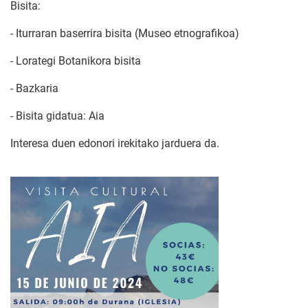
Bisita:
- Iturraran baserrira bisita (Museo etnografikoa)
- Lorategi Botanikora bisita
- Bazkaria
- Bisita gidatua: Aia
Interesa duen edonori irekitako jarduera da.