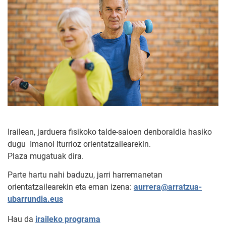
Irailean, jarduera fisikoko talde-saioen denboraldia hasiko
dugu Imanol Iturrioz orientatzailearekin.
Plaza mugatuak dira.
Parte hartu nahi baduzu, jarri harremanetan
orientatzailearekin eta eman izena:
aurrera@arratzua-
ubarrundia.eus
Hau da
iraileko programa