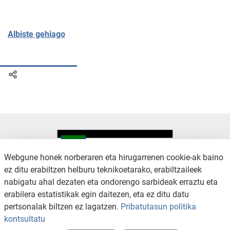
Albiste gehiago
Webgune honek norberaren eta hirugarrenen cookie-ak baino
ez ditu erabiltzen helburu teknikoetarako, erabiltzaileek
nabigatu ahal dezaten eta ondorengo sarbideak erraztu eta
KONTAKTUA
LEGE OHARRA
erabilera estatistikak egin daitezen, eta ez ditu datu
SALAKETA KANALA
PRIBATUTASUN POLITIKA
pertsonalak biltzen ez lagatzen.
Pribatutasun politika
COOKIEN POLITIKA
IRISGARRITASUNA
kontsultatu
WEB MAPA