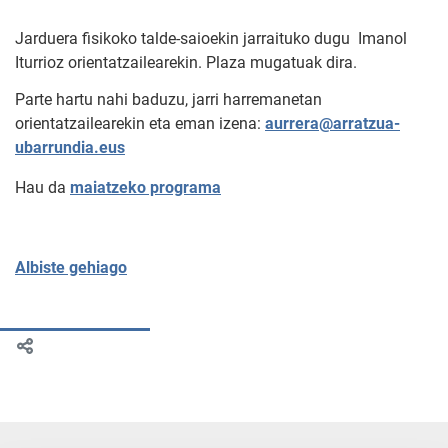
Jarduera fisikoko talde-saioekin jarraituko dugu Imanol
Iturrioz orientatzailearekin. Plaza mugatuak dira.
Parte hartu nahi baduzu, jarri harremanetan
orientatzailearekin eta eman izena:
aurrera@arratzua-
ubarrundia.eus
Hau da
maiatzeko programa
Albiste gehiago