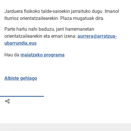
Jarduera fisikoko talde-saioekin jarraituko dugu Imanol
Iturrioz orientatzailearekin. Plaza mugatuak dira.
Parte hartu nahi baduzu, jarri harremanetan
orientatzailearekin eta eman izena:
aurrera@arratzua-
ubarrundia.eus
Hau da
maiatzeko programa
Albiste gehiago