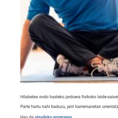
Hilabetea ondo hasteko jarduera fisikoko talde-saioe
Parte hartu nahi baduzu, jarri harremanetan orientat
Hau da
otsaileko programa