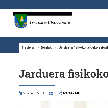
Eduki nagusira joan
Hasiera
>
Berriak
>
Jarduera fisikoko taldeko saioa
Jarduera fisikoko
2025/02/03
Partekatu