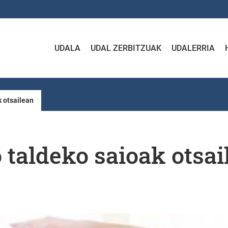
UDALA
UDAL ZERBITZUAK
UDALERRIA
k otsailean
 taldeko saioak otsai