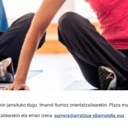
kin jarraituko dugu Imanol Iturrioz orientatzailearekin. Plaza m
zailearekin eta eman izena:
aurrera@arratzua-ubarrundia.eus