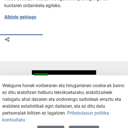
kuotaren ordainketa egiteko.
Albiste gehiago
Webgune honek norberaren eta hirugarrenen cookie-ak baino
ez ditu erabiltzen helburu teknikoetarako, erabiltzaileek
nabigatu ahal dezaten eta ondorengo sarbideak erraztu eta
KONTAKTUA
LEGE OHARRA
erabilera estatistikak egin daitezen, eta ez ditu datu
SALAKETA KANALA
PRIBATUTASUN POLITIKA
pertsonalak biltzen ez lagatzen.
Pribatutasun politika
COOKIEN POLITIKA
IRISGARRITASUNA
kontsultatu
WEB MAPA