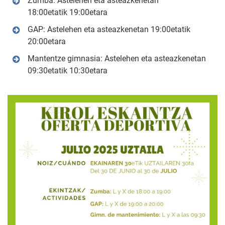
Zumba: Astelehen eta asteazkenetan
18:00etatik 19:00etara
GAP: Astelehen eta asteazkenetan 19:00etatik
20:00etara
Mantentze gimnasia: Astelehen eta asteazkenetan
09:30etatik 10:30etara