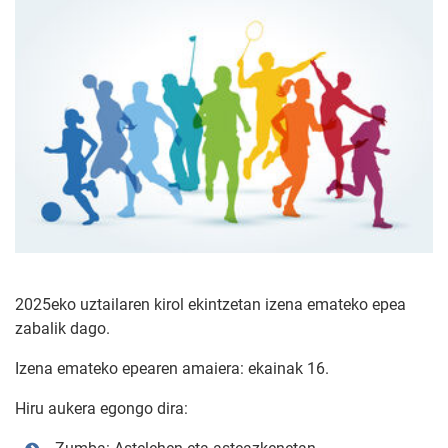
2025eko uztailaren kirol ekintzetan izena emateko epea
zabalik dago.
Izena emateko epearen amaiera: ekainak 16.
Hiru aukera egongo dira: