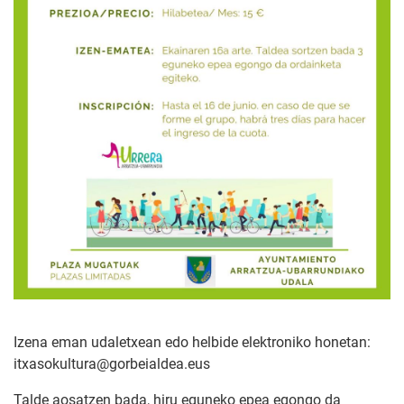
Izena eman udaletxean edo helbide elektroniko honetan:
itxasokultura@gorbeialdea.eus
Talde aosatzen bada, hiru eguneko epea egongo da