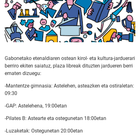
Gabonetako etenaldiaren ostean kirol- eta kultura-jarduerari
berriro ekiten saiatuz, plaza libreak dituzten jardueren berri
ematen dizuegu:
-Mantentze gimnasia: Astelehen, asteazken eta ostiraletan:
09:30
-GAP: Astelehena, 19:00etan
-Pilates B: Astearte eta ostegunetan 18:00etan
-Luzaketak: Ostegunetan 20:00etan