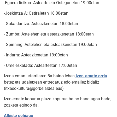
-Egoera fisikoa: Astearte eta Ostegunetan 19:00etan
-Joskintza A: Ostiraletan 18:00etan
- Sukaldaritza: Asteazkenetan 18:00etan
- Zumba: Astelehen eta asteazkenetan 18:00etan
- Spinning: Astelehen eta asteazkenetan 19:00etan
- Indarra: Asteazkenetan 19:00etan
- Ume eskalada: Astearteetan 17:00etan
Izena eman urtarrilaren 5a baino lehen
izen-emate orria
betez eta udaletxean entregatuz edo emailez bidaliz
(itxasokultura@gorbeialdea.eus)
Izen-emate kopurua plaza kopurua baino handiagoa bada,
zozketa egingo da.
Albiste gehiago