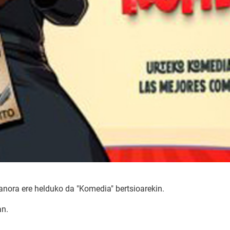
rbanora ere helduko da "Komedia" bertsioarekin.
an.