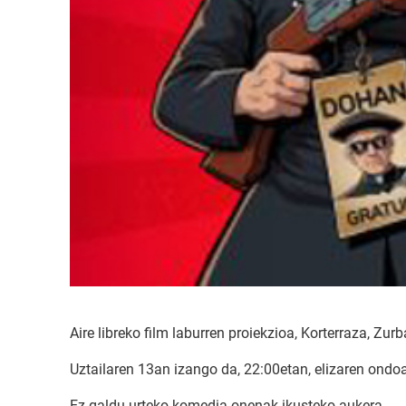
Aire libreko film laburren proiekzioa, Korterraza, Zu
Uztailaren 13an izango da, 22:00etan, elizaren ondo
Ez galdu urteko komedia onenak ikusteko aukera