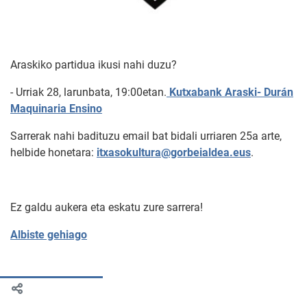
Araskiko partidua ikusi nahi duzu?
- Urriak 28, larunbata, 19:00etan.
Kutxabank Araski- Durán
Maquinaria Ensino
Sarrerak nahi badituzu email bat bidali urriaren 25a arte,
helbide honetara:
itxasokultura@gorbeialdea.eus
.
Ez galdu aukera eta eskatu zure sarrera!
Albiste gehiago