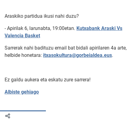
Araskiko partidua ikusi nahi duzu?
- Apirilak 6, larunabta, 19:00etan.
Kutxabank Araski Vs
Valencia Basket
Sarrerak nahi badituzu email bat bidali apirilaren 4a arte,
helbide honetara:
itxasokultura@gorbeialdea.eus
.
Ez galdu aukera eta eskatu zure sarrera!
Albiste gehiago