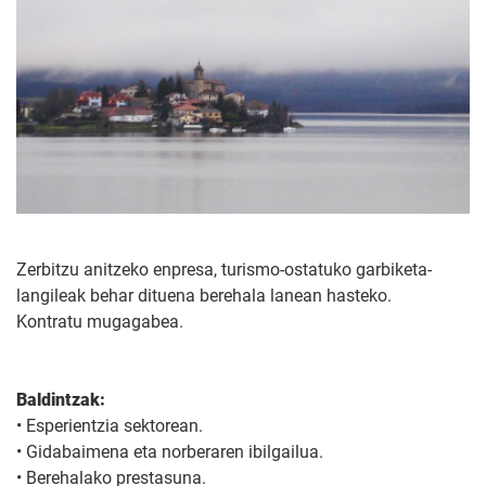
Zerbitzu anitzeko enpresa, turismo-ostatuko garbiketa-
langileak behar dituena berehala lanean hasteko.
Kontratu mugagabea.
Baldintzak:
• Esperientzia sektorean.
• Gidabaimena eta norberaren ibilgailua.
• Berehalako prestasuna.