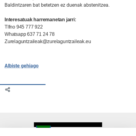
Baldintzaren bat betetzen ez duenak abstenitzea.
Interesatuak harremanetan jarri
:
Tlfno 945 777 922
Whatsapp 637 71 24 78
Zurelaguntzaileak@zurelaguntzaileak.eu
Albiste gehiago