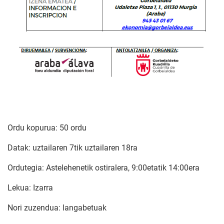
Ordu kopurua: 50 ordu
Datak: uztailaren 7tik uztailaren 18ra
Ordutegia: Astelehenetik ostiralera, 9:00etatik 14:00era
Lekua: Izarra
Nori zuzendua: langabetuak