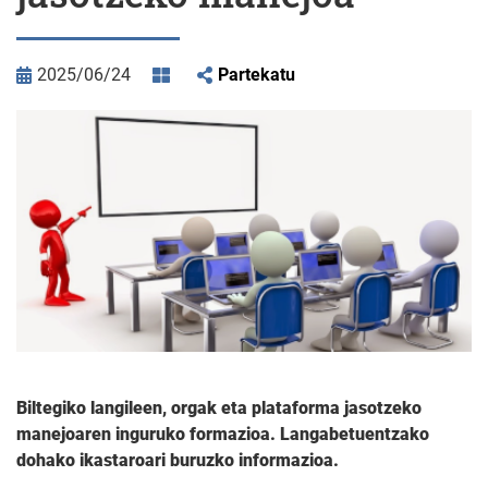
2025/06/24
Partekatu
Biltegiko langileen, orgak eta plataforma jasotzeko
manejoaren inguruko formazioa. Langabetuentzako
dohako ikastaroari buruzko informazioa.