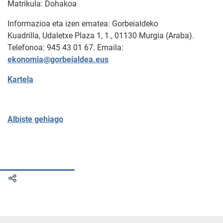
Matrikula: Dohakoa
Informazioa eta izen ematea: Gorbeialdeko
Kuadrilla, Udaletxe Plaza 1, 1., 01130 Murgia (Araba).
Telefonoa: 945 43 01 67. Emaila:
ekonomia@gorbeialdea.eus
Kartela
Albiste gehiago