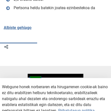
Pertsona heldu batekin joatea ezinbestekoa da
Albiste gehiago
Webgune honek norberaren eta hirugarrenen cookie-ak baino
ez ditu erabiltzen helburu teknikoetarako, erabiltzaileek
nabigatu ahal dezaten eta ondorengo sarbideak erraztu eta
KONTAKTUA
LEGE OHARRA
erabilera estatistikak egin daitezen, eta ez ditu datu
SALAKETA KANALA
PRIBATUTASUN POLITIKA
pertsonalak biltzen ez lagatzen.
Pribatutasun politika