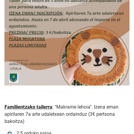
Familientzako tailerra
: "Makrame lehoia". Izena eman
apirilaren 7a arte udaletxean ordainduz (3€ pertsona
bakoitza)
2,5 orduko saioa.