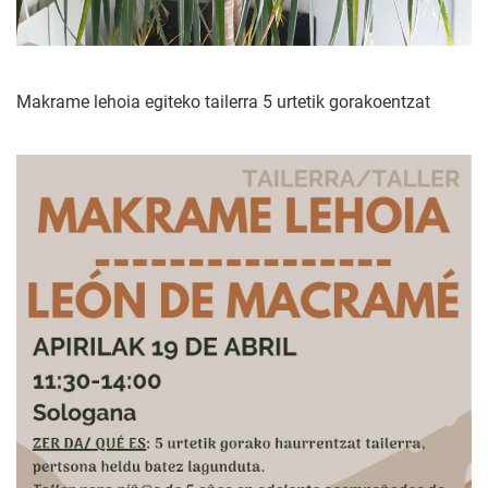
Makrame lehoia egiteko tailerra 5 urtetik gorakoentzat