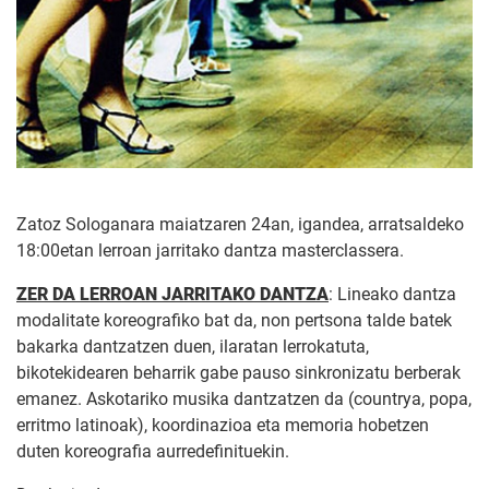
Zatoz Sologanara maiatzaren 24an, igandea, arratsaldeko
18:00etan lerroan jarritako dantza masterclassera.
ZER DA LERROAN JARRITAKO DANTZA
: Lineako dantza
modalitate koreografiko bat da, non pertsona talde batek
bakarka dantzatzen duen, ilaratan lerrokatuta,
bikotekidearen beharrik gabe pauso sinkronizatu berberak
emanez. Askotariko musika dantzatzen da (countrya, popa,
erritmo latinoak), koordinazioa eta memoria hobetzen
duten koreografia aurredefinituekin.