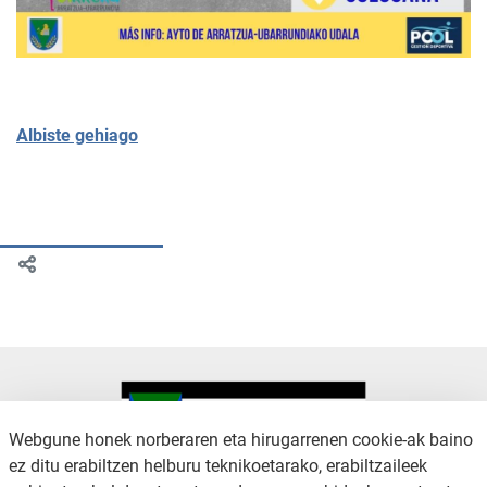
Albiste gehiago
Webgune honek norberaren eta hirugarrenen cookie-ak baino
ez ditu erabiltzen helburu teknikoetarako, erabiltzaileek