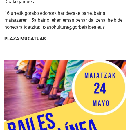
Doako jarduera.
16 urtetik gorako edonork har dezake parte, baina
maiatzaren 15a baino lehen eman behar da izena, helbide
honetara idatzita: itxasokultura@gorbeialdea.eus
PLAZA MUGATUAK