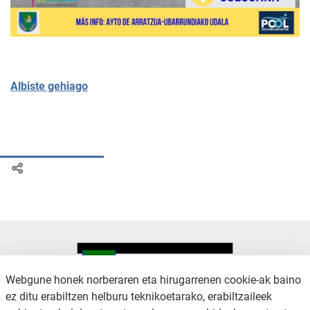
Albiste gehiago
Webgune honek norberaren eta hirugarrenen cookie-ak baino
ez ditu erabiltzen helburu teknikoetarako, erabiltzaileek