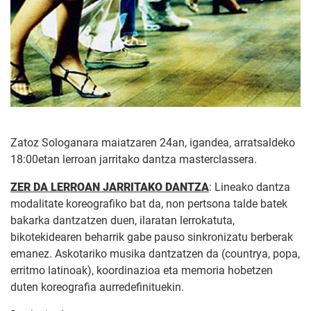
Zatoz Sologanara maiatzaren 24an, igandea, arratsaldeko
18:00etan lerroan jarritako dantza masterclassera.
ZER DA LERROAN JARRITAKO DANTZA
: Lineako dantza
modalitate koreografiko bat da, non pertsona talde batek
bakarka dantzatzen duen, ilaratan lerrokatuta,
bikotekidearen beharrik gabe pauso sinkronizatu berberak
emanez. Askotariko musika dantzatzen da (countrya, popa,
erritmo latinoak), koordinazioa eta memoria hobetzen
duten koreografia aurredefinituekin.