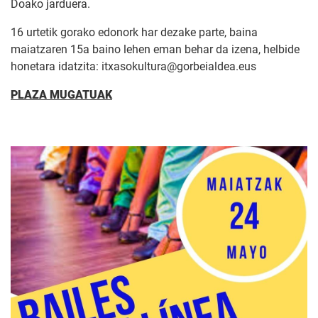
Doako jarduera.
16 urtetik gorako edonork har dezake parte, baina
maiatzaren 15a baino lehen eman behar da izena, helbide
honetara idatzita: itxasokultura@gorbeialdea.eus
PLAZA MUGATUAK