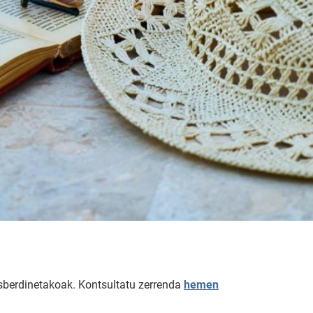
esberdinetakoak. Kontsultatu zerrenda
hemen