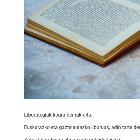
Liburutegiak liburu berriak ditu.
Euskarazko eta gaztelaniazko liburuak, adin tarte d
Zatoz liburutegira eta gozatu nobedadeetaz!