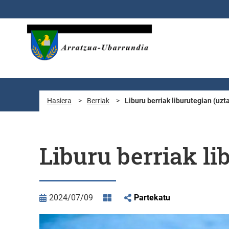
Eduki nagusira joan
Hasiera
>
Berriak
>
Liburu berriak liburutegian (uzta
Liburu berriak li
2024/07/09
Partekatu