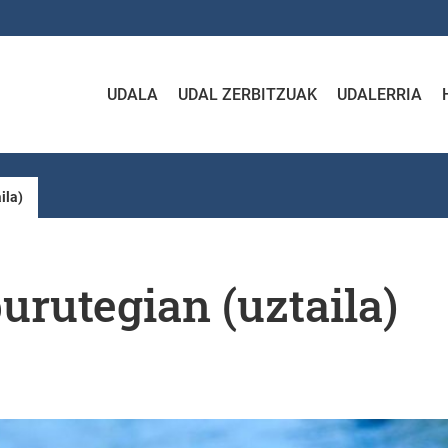
UDALA
UDAL ZERBITZUAK
UDALERRIA
ila)
burutegian (uztaila)