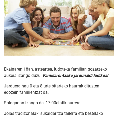
Ekainaren 18an, asteartea, ludoteka familian gozatzeko
aukera izango duzu:
Familiarentzako jardunaldi ludikoa!
Jarduera hau 0 eta 8 urte bitarteko haurrak dituzten
edozein familientzat da.
Sologanan izango da, 17:00etatik aurrera.
Jolas tradizonalak, sukaldaritza tailerra eta bestelako