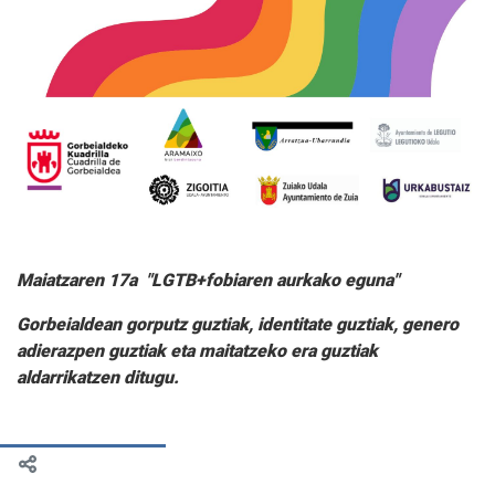
Maiatzaren 17a "LGTB+fobiaren aurkako eguna"
Gorbeialdean gorputz guztiak, identitate guztiak, genero
adierazpen guztiak eta maitatzeko era guztiak
aldarrikatzen ditugu.